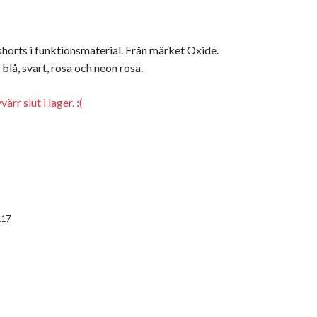
horts i funktionsmaterial. Från märket Oxide.
 blå, svart, rosa och neon rosa.
rr slut i lager. :(
117