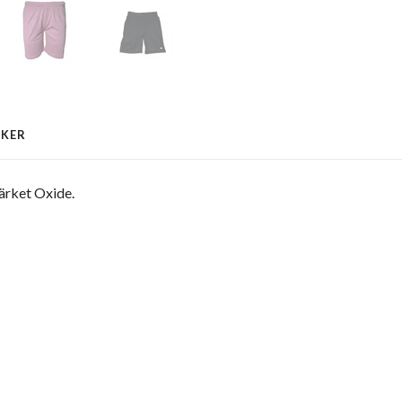
CKER
märket Oxide.